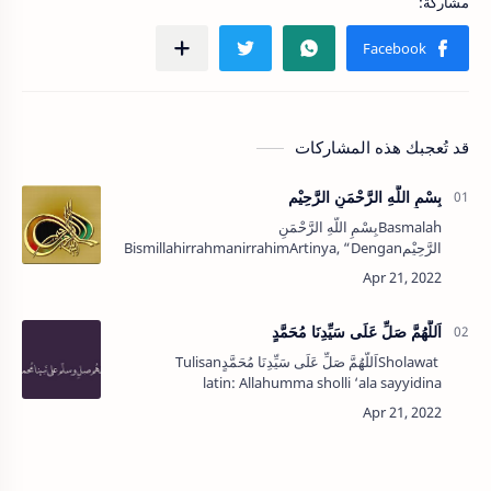
قد تُعجبك هذه المشاركات
ِبِسْمِ اللَّهِ الرَّحْمَنِ الرَّحِيْم
Basmalahِبِسْمِ اللَّهِ الرَّحْمَنِ
الرَّحِيْمBismillahirrahmanirrahimArtinya, “Dengan
menyebut nama Allah Yang Maha Pengasih lagi
Maha Penyayang”.…
اَللَّهُمَّ صَلِّ عَلَى سَيِّدِنَا مُحَمَّدٍ
Sholawatاَللَّهُمَّ صَلِّ عَلَى سَيِّدِنَا مُحَمَّدٍTulisan
latin: Allahumma sholli ‘ala sayyidina
MuhammadArtinya: “Ya Allah, tambahkanlah
rahmat kepada baginda kami Mu…