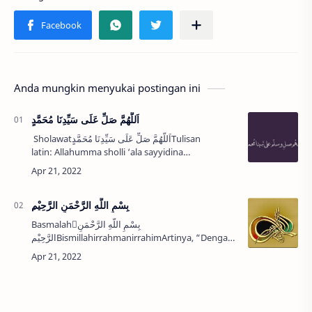
Anda mungkin menyukai postingan ini
اَللَّهُمَّ صَلِّ عَلَى سَيِّدِنَا مُحَمَّدٍ
Sholawatاَللَّهُمَّ صَلِّ عَلَى سَيِّدِنَا مُحَمَّدٍTulisan
latin: Allahumma sholli ‘ala sayyidina
MuhammadArtinya: “Ya Allah, tambahkanlah
rahmat kepada baginda kami Mu…
ِبِسْمِ اللَّهِ الرَّحْمَنِ الرَّحِيْم
Basmalahِبِسْمِ اللَّهِ الرَّحْمَنِ
الرَّحِيْمBismillahirrahmanirrahimArtinya, “Dengan
menyebut nama Allah Yang Maha Pengasih lagi
Maha Penyayang”.…