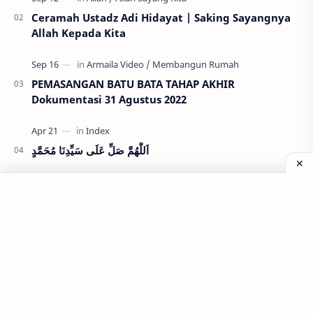
Ceramah Ustadz Adi Hidayat | Saking Sayangnya
Allah Kepada Kita
PEMASANGAN BATU BATA TAHAP AKHIR
Dokumentasi 31 Agustus 2022
اَللَّهُمَّ صَلِّ عَلَى سَيِّدِنَا مُحَمَّدٍ
Labels
Allah
Allah Sayang Kita
Armaila Video
Belajar Mengemudi
Berjantar Tuis
Ceramah Ustadz Adi Hidayat