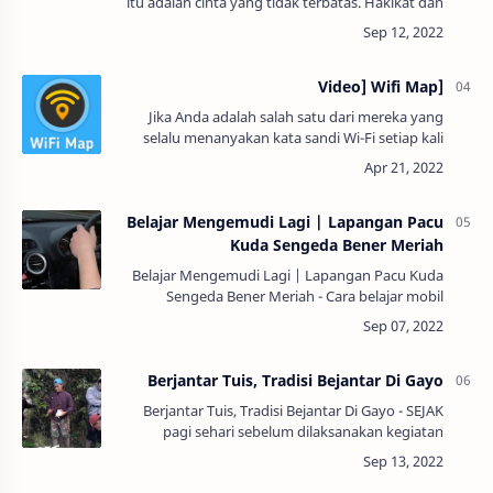
itu adalah cinta yang tidak terbatas. Hakikat dan
besarnya tidak bisa dipersamakan dengan kasih
sayang siapa pun. Allah SWT berfirm…
[Video] Wifi Map
Jika Anda adalah salah satu dari mereka yang
selalu menanyakan kata sandi Wi-Fi setiap kali
Anda mendatangi kafe, restoran, hotel, atau
rumah teman, WiFi Map adalah aplikasi yang h…
Belajar Mengemudi Lagi | Lapangan Pacu
Kuda Sengeda Bener Meriah
Belajar Mengemudi Lagi | Lapangan Pacu Kuda
Sengeda Bener Meriah - Cara belajar mobil
manual pastinya berbeda dengan mobil matic.
Cara belajar mobil manual penting diketahui bagi
p…
Berjantar Tuis, Tradisi Bejantar Di Gayo
Berjantar Tuis, Tradisi Bejantar Di Gayo - SEJAK
pagi sehari sebelum dilaksanakan kegiatan
besinte (kenduri, hajatan-red) seperti Turun
Mandi (Turun Mani), Sunat Rasul (Jelisen), P…