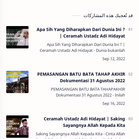
قد تُعجبك هذه المشاركات
Apa Sih Yang Diharapkan Dari Dunia Ini ?
| Ceramah Ustadz Adi Hidayat
Apa Sih Yang Diharapkan Dari Dunia Ini ? |
Ceramah Ustadz Adi Hidayat - Dunia bukanlah
tempat tinggal, tapi tempat yang akan kita
tinggalkan.Sebagai umat islam, kita harus
mendasar…
PEMASANGAN BATU BATA TAHAP AKHIR
Dokumentasi 31 Agustus 2022
PEMASANGAN BATU BATA TAHAPAKHIR
Dokumentasi 31 Agustus 2022 - Inilah
dokumentasi pemasangan batu bata tahap akhir
pada pembangunan rumah Armaila.Dikutip dari
web pavingblock, Berik…
Ceramah Ustadz Adi Hidayat | Saking
Sayangnya Allah Kepada Kita
Saking Sayangnya Allah Kepada Kita - Cinta Allah