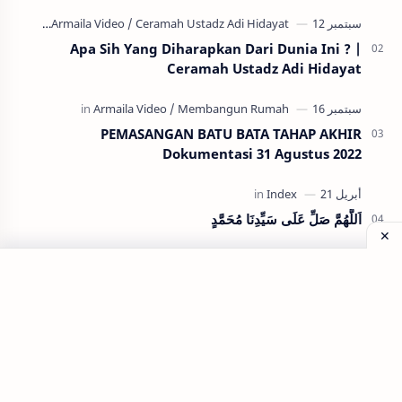
mendatangi kafe, restoran, hotel, atau rumah teman, …
Apa Sih Yang Diharapkan Dari Dunia Ini ? |
Ceramah Ustadz Adi Hidayat
PEMASANGAN BATU BATA TAHAP AKHIR
Dokumentasi 31 Agustus 2022
اَللَّهُمَّ صَلِّ عَلَى سَيِّدِنَا مُحَمَّدٍ
Labels
Armaila Video
Allah Sayang Kita
Allah
Berjantar Tuis
Belajar Mengemudi